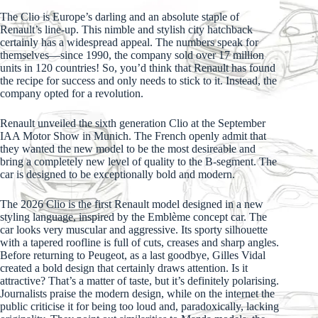
The Clio is Europe’s darling and an absolute staple of
Renault’s line-up. This nimble and stylish city hatchback
certainly has a widespread appeal. The numbers speak for
themselves—since 1990, the company sold over 17 million
units in 120 countries! So, you’d think that Renault has found
the recipe for success and only needs to stick to it. Instead, the
company opted for a revolution.
Renault unveiled the sixth generation Clio at the September
IAA Motor Show in Munich. The French openly admit that
they wanted the new model to be the most desireable and
bring a completely new level of quality to the B-segment. The
car is designed to be exceptionally bold and modern.
The 2026 Clio is the first Renault model designed in a new
styling language, inspired by the Emblème concept car. The
car looks very muscular and aggressive. Its sporty silhouette
with a tapered roofline is full of cuts, creases and sharp angles.
Before returning to Peugeot, as a last goodbye, Gilles Vidal
created a bold design that certainly draws attention. Is it
attractive? That’s a matter of taste, but it’s definitely polarising.
Journalists praise the modern design, while on the internet the
public criticise it for being too loud and, paradoxically, lacking