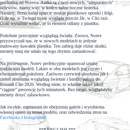
pochodzą od Noreva. Autka są z serii nowych, “ulepszonych”
odlewów, mamy więc w końcu ładne boczne lusterka.
Niestety, firma nadal uparcie stosuje plastikowe oponki i felgi.
O ile np. w Twingo to nie wygląda jeszcze źle, w Clio razi.
Dość wyraźnie widać, że to element odlany z plastiku.
Podobnie przeciętnie wyglądają światła. Znowu, Norev
przyzwyczaił nas, że w nowych modelach to jedynie
malowany kawałek plastiku. Ten zabieg daje różne skutki,
niestety tutaj nie udało się tego zbytnio zamaskować.
Na pocieszenie, Norev perfekcyjnie opanował sztukę
malowania modeli. Lakier w obu modelach jest czysto i
równomiernie położony. Zarówno czerwień absolutna jak i
zieleń absolutna wyglądają świetnie i bardzo pasują do
Renault Clio 2026. Według mnie, to właśnie lakier jakoś
“ciągnie” prezencję tych miniaturek. Bez niego, wyglądałyby
niestety dosyć zabawkowo.
Jak zwykle, zapraszam do obejrzenia galerii i wyrobienia
własnej opinii na temat modelu, oraz odwiedzenia stron na
Facebooku
i
Instagramie!
*** ENGLISH ***