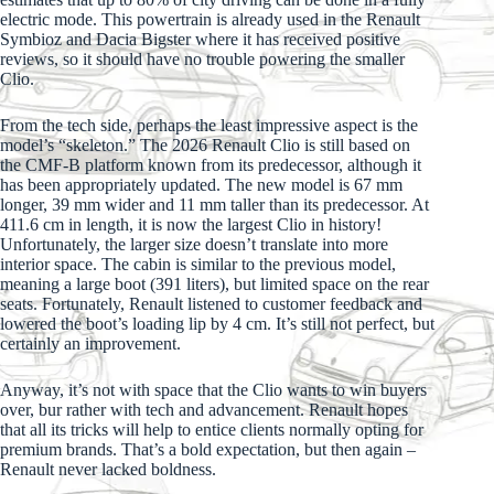
electric mode. This powertrain is already used in the Renault
Symbioz and Dacia Bigster where it has received positive
reviews, so it should have no trouble powering the smaller
Clio.
From the tech side, perhaps the least impressive aspect is the
model’s “skeleton.” The 2026 Renault Clio is still based on
the CMF-B platform known from its predecessor, although it
has been appropriately updated. The new model is 67 mm
longer, 39 mm wider and 11 mm taller than its predecessor. At
411.6 cm in length, it is now the largest Clio in history!
Unfortunately, the larger size doesn’t translate into more
interior space. The cabin is similar to the previous model,
meaning a large boot (391 liters), but limited space on the rear
seats. Fortunately, Renault listened to customer feedback and
lowered the boot’s loading lip by 4 cm. It’s still not perfect, but
certainly an improvement.
Anyway, it’s not with space that the Clio wants to win buyers
over, bur rather with tech and advancement. Renault hopes
that all its tricks will help to entice clients normally opting for
premium brands. That’s a bold expectation, but then again –
Renault never lacked boldness.