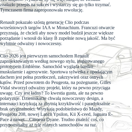
znalazło przepis na sukces i wystarczy się go tylko trzymać.
Tymczasem firma zaproponowała rewolucję.
Renault pokazało szóstą generację Clio podczas
wrześniowych targów IAA w Monachium. Francuzi otwarcie
przyznają, że chcieli aby nowy model budził jeszcze większe
porządanie i wnosił do klasy B zupełnie nową jakość. Ma być
wybitnie odważny i nowoczesny.
Clio 2026 jest pierwszym samochodem Renault
zaprojektowanym według nowego stylu, inspirowanego
prototypem Emblème. Samochód wygląda bardzo
muskularnie i agresywnie. Sportowa sylwetka z opadającym
dachem jest pełna przetłoczeń, zakrzywień oraz ostrych
kątów. Przed powrotem do Peugeota, na pożegnanie, Gilles
Vidal stworzył odważny projekt, który na pewno przyciąga
uwagę. Czy jest ładny? To kwestia gustu, ale na pewno
polaryzuje. Dziennikarze chwalą nowoczesny design, a
internauci krytykują za zbytnią krzykliwość i paradoksalnie –
brak oryginalności. Wytykają podobieństwo do Mazdy,
Peugeota 208, nowej Lancii Ypsilon, Kii X-ceed, Jaguara E-
Pace a nawet…Citroena Dyane. Trudno znaleźć coś, co
przypominałby aż tyle różnych samochodów na raz.