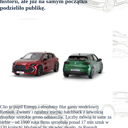
historii, ale już na samym początku
podzieliło publikę.
Clio to pupil Europy i absolutny filar gamy modelowej
Renault. Zwinny i zgrabny miejski hatchback z łatwością
znajduje szerokie grono odbiorców. Liczby mówią tu same za
siebie – od 1990 roku firma sprzedała ponad 17 mln sztuk w
120 krajach! Wydawać by się więc mogło, że Renault