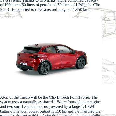
LPG system. Thanks to two tanks with a combined capacity
of 100 liters (50 liters of petrol and 50 liters of LPG), the Clio
Eco-G is expected to offer a record range of 1,450 km!
Atop of the lineup will be the Clio E-Tech Full Hybrid. The
system uses a naturally aspirated 1.8-litre four-cylinder engine
and two small electric motors powered by a large 1.4 kWh
battery. The total power output is 160 hp and the manufacturer
estimates that up to 80% of city driving can be done in a fully