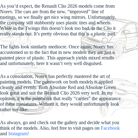
As you’d expect, the Renault Clio 2026 models come from
Norev. The cars are from the new, “improved” line of
castings, so we finally get nice wing mirrors. Unfortunately,
the company still stubbornly uses plastic tires and wheels.
While in the Twingo this doesn’t look too bad, in the Clio it
really stands out. It’s pretty obvious that this is a plastic part.
The lights look similarly mediocre. Once again, Norev has
accustomed us to the fact that in new models they are just a
painted piece of plastic. This approach yields mixed results
and unfortunately, here it wasn’t very well disguised.
As a consolation, Norev has perfectly mastered the art of
painting models. The paintwork on both models is applied
cleanly and evenly. Both Absolute Red and Absolute Green
look great and suit the Renault Clio 2026 very well. In my
opinion, it is the paintwork that really “carries” the appearance
of these miniatures. Without it, they would unfortunately look
rather toy-like.
As always, go and check out the gallery and decide what you
think of the models. Also, feel free to visit pages on
Facebook
and
Instagram!