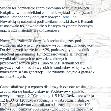
Środek też oczywiście zaprojektowano w stylu high-tech.
Kokpit z dwoma wielkimi ekranami, wykładany miejscami
tkanią, jest podobny do tych z nowych
Renault 4
i
5
.
Nowością są natomiast podświetlane boczki drzwi. Renault
zastosowało też nowe fotele o lepszym trzymaniu bocznym
oraz lepsze materiały wykończeniowe.
Nowe Clio zaliczyło duży skok technologiczny pod
względem aktywnych systemów wspomagającyh kierowcę.
Do dyspozycji będzie ich aż 29, podczas gdy poprzednik
oferował maksymalnie 18. Rozczarowujące są natomiast
wyniki niedawnych testów zderzeniowych
przeprowadzonych przez Euro-NCAP. Renault od lat
przyzwyczaiało nas do wysokich standardów w tej kwestii,
tymczasem szósta generacja Clio zdobyła jedynie 4 gwiazdki
na 5 możliwych.
Gama silników jest typowo dla naszych czasów wąska, ale
zapowiada się bardzo ciekawie. Podstawowy silnik to
trzycylindrowy 1.2 TCe o mocy 115 KM. Będzie też wersja
1.2 ECO-G 120 KM wyposażona w fabryczną instalację
LPG. Dzięki dwóm zbiornikom o łącznej pojemności 100
litrów (50 l benzyny i 50 l LPG) Clio Eco-G ma zapewniać