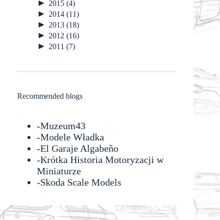
►
2015
(4)
►
2014
(11)
►
2013
(18)
►
2012
(16)
►
2011
(7)
Recommended blogs
-
Muzeum43
-
Modele Władka
-
El Garaje Algabeño
-Krótka Historia Motoryzacji w
Miniaturze
-
Skoda Scale Models