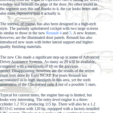
window seal beneath the edge of the door. No other model in
the segment uses this and thanks to it, the car looks better and
also more expensive than it actually is.
The interior, of course, has also been designed in a high-tech
style. The partially upholstered cockpit with two large screens
is similar to those in the new
Renault 4
and
5
. A new feature,
however, are the illuminated door panels. Renault has also
introduced new seats with better lateral support and higher-
quality finishing materials.
The new Clio made a significant step-up in terms of Advanced
Driver Assistance Systems. As many as 29 will be available,
compared with a maximum of 18 on the previous
model. Disappointing, however, are the results of the recent
crash tests done by Euro NCAP. For years Renault has
accustomed us to high standards in this area, yet the sixth
generation of the Clio earned only 4 out of a possible 5 stars.
Typical for current times, the engine line-up is limited, but
looks very interesting. The entry-level engine is a three-
cylinder 1.2 TCe producing 115 hp. There will also be a 1.2
ECO-G version with 120 hp, equipped with a factory-installed