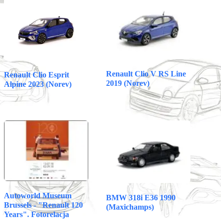
ok
A
es
t
pp
t
Renault Clio V RS Line
Renault Clio Esprit
2019 (Norev)
Alpine 2023 (Norev)
Autoworld Museum
BMW 318i E36 1990
Brussels - "Renault 120
(Maxichamps)
Years". Fotorelacja