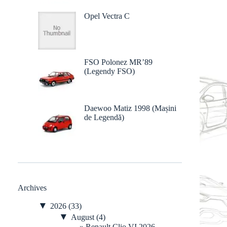
Opel Vectra C
FSO Polonez MR’89
(Legendy FSO)
Daewoo Matiz 1998 (Mașini
de Legendă)
Archives
▼
2026
(33)
▼
August
(4)
Renault Clio VI 2026