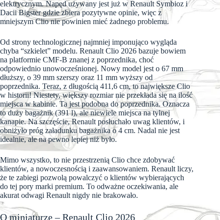
elektrycznym. Napęd używany jest już w Renault Symbioz i
Dacii Bigster gdzie zbiera pozytywne opinie, więc z
mniejszym Clio nie powinien mieć żadnego problemu.
Od strony technologicznej najmniej imponująco wygląda
chyba “szkielet” modelu. Renault Clio 2026 bazuje bowiem
na platformie CMF-B znanej z poprzednika, choć
odpowiednio unowocześnionej. Nowy model jest o 67 mm
dłuższy, o 39 mm szerszy oraz 11 mm wyższy od
poprzednika. Teraz, z długością 411,6 cm, to największe Clio
w historii! Niestety, większy rozmiar nie przekłada się na ilość
miejsca w kabinie. Ta jest podobna do poprzednika. Oznacza
to duży bagażnik (391 l), ale niewiele miejsca na tylnej
kanapie. Na szczęście, Renault posłuchało uwag klientów, i
obniżyło próg załadunku bagażnika o 4 cm. Nadal nie jest
idealnie, ale na pewno lepiej niż było.
Mimo wszystko, to nie przestrzenią Clio chce zdobywać
klientów, a nowoczesnością i zaawansowaniem. Renault liczy,
że te zabiegi pozwolą powalczyć o klientów wybierających
do tej pory marki premium. To odważne oczekiwania, ale
akurat odwagi Renault nigdy nie brakowało.
O miniaturze – Renault Clio 2026