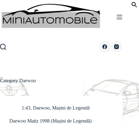
Skip
to
content
Category
Daewoo
1:43
,
Daewoo
,
Mașini de Legendă
Daewoo Matiz 1998 (Mașini de Legendă)