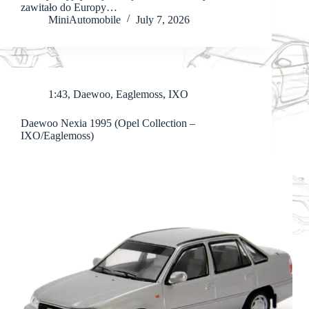
zawitało do Europy…
MiniAutomobile
July 7, 2026
1:43
,
Daewoo
,
Eaglemoss
,
IXO
Daewoo Nexia 1995 (Opel Collection –
IXO/Eaglemoss)