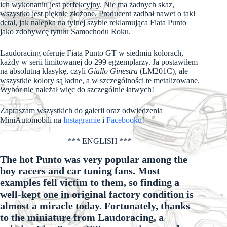
ich wykonaniu jest perfekcyjny. Nie ma żadnych skaz,
wszystko jest pięknie złożone. Producent zadbał nawet o taki
detal, jak nalepka na tylnej szybie reklamująca Fiata Punto
jako zdobywcę tytułu Samochodu Roku.
Laudoracing oferuje Fiata Punto GT w siedmiu kolorach,
każdy w serii limitowanej do 299 egzemplarzy. Ja postawiłem
na absolutną klasykę, czyli
Giallo Ginestra
(LM201C), ale
wszystkie kolory są ładne, a w szczególności te metalizowane.
Wybór nie należał więc do szczególnie łatwych!
Zapraszam wszystkich do galerii oraz odwiedzenia
MiniAutomobili na
Instagramie
i
Facebooku
!
*** ENGLISH ***
The hot Punto was very popular among the
boy racers and car tuning fans. Most
examples fell victim to them, so finding a
well-kept one in original factory condition is
almost a miracle today. Fortunately, thanks
to the miniature from Laudoracing, a