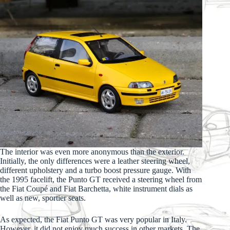
The interior was even more anonymous than the exterior.
Initially, the only differences were a leather steering wheel,
different upholstery and a turbo boost pressure gauge. With
the 1995 facelift, the Punto GT received a steering wheel from
the Fiat Coupé and Fiat Barchetta, white instrument dials as
well as new, sportier seats.
As expected, the Fiat Punto GT was very popular in Italy.
However, it did not enjoy much success in other markets. The