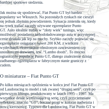
bardziej sportowe siedzenia.
Jak można się spodziewać, Fiat Punto GT był bardzo
popularny we Włoszech. Na pozostałych rynkach nie cieszył
się jednak zbytnim powodzeniem. Sytuacja zmieniła się, kiedy
na rynek trafiać zaczęły używane egzemplarze Punto
GT. Auto idealnie trafiło w “złoty wiek” tuningu, więc
możliwość posiadania turbodoładowanego auta w przystępnej
cenie działała jak lep na muchy. Szybko zaczęły pojawiać się
egzemplarze osiągające nawet 200 KM, z wielkimi
wydechami, ekstremalnie obniżonym zawieszeniem czy
unoszonymi drzwiami, tzw. “Lambo doors”. To mocno
ograniczyło populację Punto GT, dlatego znalezienie dzisiaj
zadbanego egzemplarza w fabrycznym stanie graniczy z
cudem.
O miniaturze – Fiat Punto GT
Po kilku miesiącach opóźnienia w końcu jest! Fiat Punto GT
od Laudoracing to model z tak zwanej “drugiej serii”, czyli po
pierwszym liftingu, produkowany w latach 1995 – 1997. Ma
wszystkie detale wyróżniające tą serię, czyli przyciemniane
reflektory, znaczki “GT”, boczne progi w kolorze nadwozia i
nową kierownicę. Typowo dla Laudoracing, Fiat Punto GT w