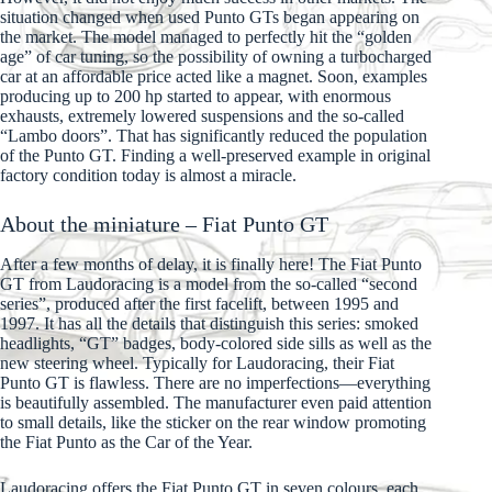
situation changed when used Punto GTs began appearing on
the market. The model managed to perfectly hit the “golden
age” of car tuning, so the possibility of owning a turbocharged
car at an affordable price acted like a magnet. Soon, examples
producing up to 200 hp started to appear, with enormous
exhausts, extremely lowered suspensions and the so-called
“Lambo doors”. That has significantly reduced the population
of the Punto GT. Finding a well-preserved example in original
factory condition today is almost a miracle.
About the miniature – Fiat Punto GT
After a few months of delay, it is finally here! The Fiat Punto
GT from Laudoracing is a model from the so-called “second
series”, produced after the first facelift, between 1995 and
1997. It has all the details that distinguish this series: smoked
headlights, “GT” badges, body-colored side sills as well as the
new steering wheel. Typically for Laudoracing, their Fiat
Punto GT is flawless. There are no imperfections—everything
is beautifully assembled. The manufacturer even paid attention
to small details, like the sticker on the rear window promoting
the Fiat Punto as the Car of the Year.
Laudoracing offers the Fiat Punto GT in seven colours, each