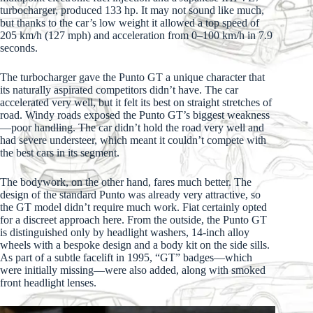
turbocharger, produced 133 hp. It may not sound like much,
but thanks to the car’s low weight it allowed a top speed of
205 km/h (127 mph) and acceleration from 0–100 km/h in 7.9
seconds.
The turbocharger gave the Punto GT a unique character that
its naturally aspirated competitors didn’t have. The car
accelerated very well, but it felt its best on straight stretches of
road. Windy roads exposed the Punto GT’s biggest weakness
—poor handling. The car didn’t hold the road very well and
had severe understeer, which meant it couldn’t compete with
the best cars in its segment.
The bodywork, on the other hand, fares much better. The
design of the standard Punto was already very attractive, so
the GT model didn’t require much work. Fiat certainly opted
for a discreet approach here. From the outside, the Punto GT
is distinguished only by headlight washers, 14-inch alloy
wheels with a bespoke design and a body kit on the side sills.
As part of a subtle facelift in 1995, “GT” badges—which
were initially missing—were also added, along with smoked
front headlight lenses.