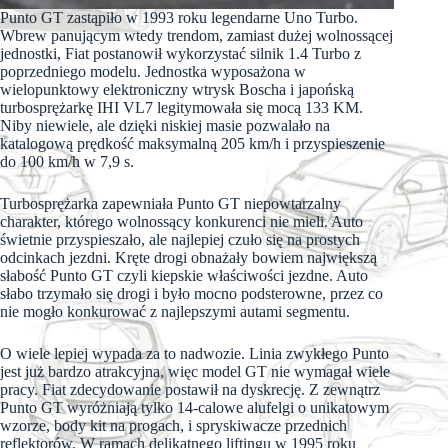
Punto GT zastąpiło w 1993 roku legendarne Uno Turbo.
Wbrew panującym wtedy trendom, zamiast dużej wolnossącej
jednostki, Fiat postanowił wykorzystać silnik 1.4 Turbo z
poprzedniego modelu. Jednostka wyposażona w
wielopunktowy elektroniczny wtrysk Boscha i japońską
turbosprężarkę IHI VL7 legitymowała się mocą 133 KM.
Niby niewiele, ale dzięki niskiej masie pozwalało na
katalogową prędkość maksymalną 205 km/h i przyspieszenie
do 100 km/h w 7,9 s.
Turbosprężarka zapewniała Punto GT niepowtarzalny
charakter, którego wolnossący konkurenci nie mieli. Auto
świetnie przyspieszało, ale najlepiej czuło się na prostych
odcinkach jezdni. Kręte drogi obnażały bowiem największą
słabość Punto GT czyli kiepskie właściwości jezdne. Auto
słabo trzymało się drogi i było mocno podsterowne, przez co
nie mogło konkurować z najlepszymi autami segmentu.
O wiele lepiej wypada za to nadwozie. Linia zwykłego Punto
jest już bardzo atrakcyjna, więc model GT nie wymagał wiele
pracy. Fiat zdecydowanie postawił na dyskrecję. Z zewnątrz
Punto GT wyróżniają tylko 14-calowe alufelgi o unikatowym
wzorze, body kit na progach, i spryskiwacze przednich
reflektorów. W ramach delikatnego liftingu w 1995 roku