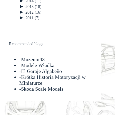
►
2014
(11)
►
2013
(18)
►
2012
(16)
►
2011
(7)
Recommended blogs
-
Muzeum43
-
Modele Władka
-
El Garaje Algabeño
-Krótka Historia Motoryzacji w
Miniaturze
-
Skoda Scale Models