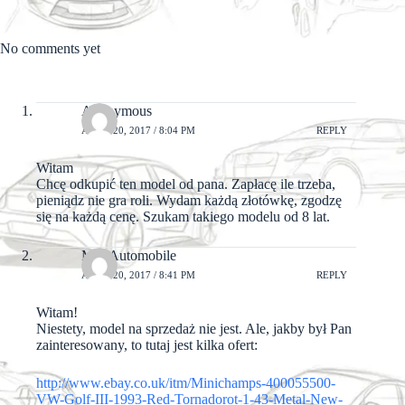
No comments yet
Anonymous
APRIL 20, 2017 / 8:04 PM
REPLY
Witam
Chcę odkupić ten model od pana. Zapłacę ile trzeba,
pieniądz nie gra roli. Wydam każdą złotówkę, zgodzę
się na każdą cenę. Szukam takiego modelu od 8 lat.
MiniAutomobile
APRIL 20, 2017 / 8:41 PM
REPLY
Witam!
Niestety, model na sprzedaż nie jest. Ale, jakby był Pan
zainteresowany, to tutaj jest kilka ofert:
http://www.ebay.co.uk/itm/Minichamps-400055500-
VW-Golf-III-1993-Red-Tornadorot-1-43-Metal-New-