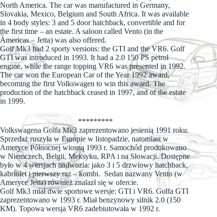
North America. The car was manufactured in Germany,
Slovakia, Mexico, Belgium and South Africa. It was available
in 4 body styles: 3 and 5 door hatchback, convertible and for
the first time – an estate. A saloon called Vento (in the
Americas – Jetta) was also offered.
Golf Mk3 had 2 sporty versions: the GTI and the VR6. Golf
GTI was introduced in 1993. It had a 2.0 150 PS petrol
engine, while the range topping VR6 was presented in 1992.
The car won the European Car of the Year 1992 award,
becoming the first Volkswagen to win this award. The
production of the hatchback ceased in 1997, and of the estate
in 1999.
*********
Volkswagena Golfa Mk3 zaprezentowano jesienią 1991 roku.
Sprzedaż ruszyła w Europie w listopadzie, natomiast w
Ameryce Północnej wiosną 1993 r. Samochód produkowano
w Niemczech, Belgii, Meksyku, RPA i na Słowacji. Dostępne
było w 4 wersjach nadwozia: jako 3 i 5 drzwiowy hatchback,
kabriolet i pierwszy raz – kombi. Sedan nazwany Vento (w
Ameryce Jetta) również znalazł się w ofercie.
Golf Mk3 miał dwie sportowe wersje: GTI i VR6. Golfa GTI
zaprezentowano w 1993 r. Miał benzynowy silnik 2.0 (150
KM). Topowa wersja VR6 zadebiutowała w 1992 r.