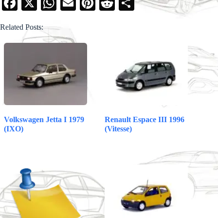
Fa
X
W
E
Pi
R
S
ce
ha
m
nt
ed
ha
Related Posts:
bo
ts
ail
er
di
re
ok
A
es
t
pp
t
Volkswagen Jetta I 1979
Renault Espace III 1996
(IXO)
(Vitesse)