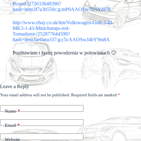
Boxed-/272633648396?
hash=item3f7a3b550c:g:mP0AAOSw7U5Y819I
http://www.ebay.co.uk/itm/Volkswagen-Golf-3-III-
MK3-1-43-Minichamps-red-
Tornadorot-/252877644599?
hash=item3ae0aea337:g:c5cAAOSwJ4hY9m8A
Pozdrawiam i życzę powodzenia w polowaniach 🙂
Leave a Reply
Your email address will not be published.
Required fields are marked
*
Name
*
Email
*
Website