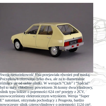
Swoją nietuzinkowość Visa przejawiała również pod maską.
Początkowo oferowano tylko dwa, ale za to diametralnie
różniące się od siebie silniki. W wersjach “Club” i “Spécial”
był to stary, chłodzony powietrzem 36-konny dwucylindrowy,
silnik typu bokser o pojemności 624 cm³ przejęty z 2CV,
unowocześniony elektronicznym wtryskiem. Wersja “Super
E” natomiast, otrzymała pochodzący z Peugeota, bardzo
nowoczesny silnik czterocylindrowy o pojemności 1124 cm³.