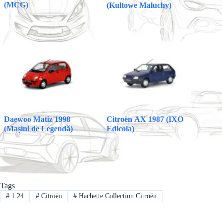
(MCG)
(Kultowe Maluchy)
Daewoo Matiz 1998
Citroën AX 1987 (IXO
(Mașini de Legendă)
Edicola)
Tags
#
1:24
#
Citroën
#
Hachette Collection Citroën