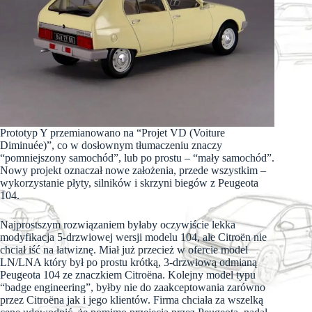
Prototyp Y przemianowano na “Projet VD (Voiture
Diminuée)”, co w dosłownym tłumaczeniu znaczy
“pomniejszony samochód”, lub po prostu – “mały samochód”.
Nowy projekt oznaczał nowe założenia, przede wszystkim –
wykorzystanie płyty, silników i skrzyni biegów z Peugeota
104.
Najprostszym rozwiązaniem byłaby oczywiście lekka
modyfikacja 5-drzwiowej wersji modelu 104, ale Citroën nie
chciał iść na łatwiznę. Miał już przecież w ofercie model
LN/LNA który był po prostu krótką, 3-drzwiową odmianą
Peugeota 104 ze znaczkiem Citroëna. Kolejny model typu
“badge engineering”, byłby nie do zaakceptowania zarówno
przez Citroëna jak i jego klientów. Firma chciała za wszelką