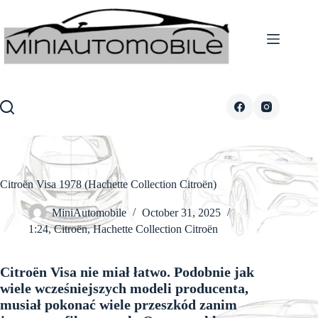
Skip
to
content
Citroën Visa 1978 (Hachette Collection Citroën)
MiniAutomobile
October 31, 2025
1:24
,
Citroën
,
Hachette Collection Citroën
Citroën Visa nie miał łatwo. Podobnie jak
wiele wcześniejszych modeli producenta,
musiał pokonać wiele przeszkód zanim