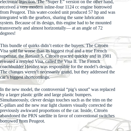
electronic injection. The “Super E” version on the other hand,
received a very modern inline-four 1124 cc engine borrowed
from Peugeot. This water-cooled unit produced 57 hp and was
integrated with the gearbox, sharing the same lubrication
system. Because of its design, this engine had to be mounted
transversely and almost horizontally— at an angle of 72
degrees!
This bundle of quirks didn’t entice the buyers. The Citroën
Visa sold far worse than its biggest rival and a true French
superstar, the Renault 5. Citroën reacted quickly and in 1981
released a restyled Visa, called the Visa II. The French
coachbuilder Heuliez was responsible for the model’s design.
The changes weren’t necessarily grand, but they addressed the
car’s biggest shortcomings.
In the new model, the controversial “pig’s snout” was replaced
by a larger plastic grille and large plastic bumpers.
Simultaneously, clever design touches such as the trim on the
C-pillars and the new rear light clusters visually corrected the
previously awkward proportions of the car. Inside, Citroën
abandoned the PRN satellite in favor of conventional switches
borrowed from Peugeot.