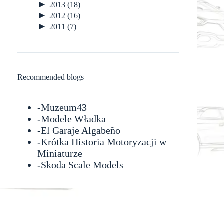
►
2013
(18)
►
2012
(16)
►
2011
(7)
Recommended blogs
-
Muzeum43
-
Modele Władka
-
El Garaje Algabeño
-Krótka Historia Motoryzacji w
Miniaturze
-
Skoda Scale Models