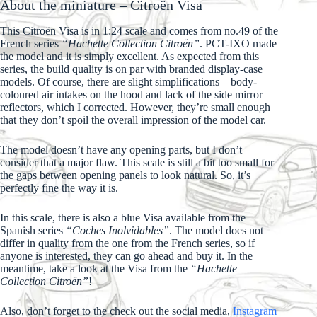
About the miniature – Citroën Visa
This Citroën Visa is in 1:24 scale and comes from no.49 of the
French series
“Hachette Collection Citroën”
. PCT-IXO made
the model and it is simply excellent. As expected from this
series, the build quality is on par with branded display-case
models. Of course, there are slight simplifications – body-
coloured air intakes on the hood and lack of the side mirror
reflectors, which I corrected. However, they’re small enough
that they don’t spoil the overall impression of the model car.
The model doesn’t have any opening parts, but I don’t
consider that a major flaw. This scale is still a bit too small for
the gaps between opening panels to look natural. So, it’s
perfectly fine the way it is.
In this scale, there is also a blue Visa available from the
Spanish series
“Coches Inolvidables”
. The model does not
differ in quality from the one from the French series, so if
anyone is interested, they can go ahead and buy it. In the
meantime, take a look at the Visa from the
“Hachette
Collection Citroën”
!
Also, don’t forget to the check out the social media,
Instagram