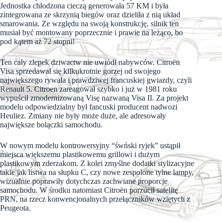
Jednostka chłodzona cieczą generowała 57 KM i była
zintegrowana ze skrzynią biegów oraz dzieliła z nią układ
smarowania. Ze względu na swoją konstrukcję, silnik ten
musiał być montowany poprzecznie i prawie na leżąco, bo
pod kątem aż 72 stopni!
Ten cały zlepek dziwactw nie uwiódł nabywców. Citroën
Visa sprzedawał się kilkukrotnie gorzej od swojego
największego rywala i prawdziwej francuskiej gwiazdy, czyli
Renault 5. Citroen zareagował szybko i już w 1981 roku
wypuścił zmodernizowaną Visę nazwaną Visa II. Za projekt
modelu odpowiedzialny był fancuski producent nadwozi
Heuliez. Zmiany nie były może duże, ale adresowały
największe bolączki samochodu.
W nowym modelu kontrowersyjny “śwński ryjek” ustąpił
miejsca większemu plastikowemu grillowi i dużym
plastikowym zderzakom. Z kolei zmyślne dodatki stylizacyjne
takie jak listwa na słupku C, czy nowe zespolone tylne lampy,
wizualnie poprawiły dotychczas zachwiane proporcje
samochodu. W środku natomiast Citroën porzucił satelitę
PRN, na rzecz konwencjonalnych przełączników wziętych z
Peugeota.