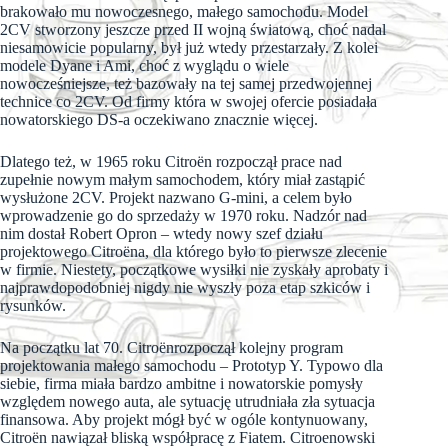
brakowało mu nowoczesnego, małego samochodu. Model
2CV stworzony jeszcze przed II wojną światową, choć nadal
niesamowicie popularny, był już wtedy przestarzały. Z kolei
modele Dyane i Ami, choć z wyglądu o wiele
nowocześniejsze, też bazowały na tej samej przedwojennej
technice co 2CV. Od firmy która w swojej ofercie posiadała
nowatorskiego DS-a oczekiwano znacznie więcej.
Dlatego też, w 1965 roku Citroën rozpoczął prace nad
zupełnie nowym małym samochodem, który miał zastąpić
wysłużone 2CV. Projekt nazwano G-mini, a celem było
wprowadzenie go do sprzedaży w 1970 roku. Nadzór nad
nim dostał Robert Opron – wtedy nowy szef działu
projektowego Citroëna, dla którego było to pierwsze zlecenie
w firmie. Niestety, początkowe wysiłki nie zyskały aprobaty i
najprawdopodobniej nigdy nie wyszły poza etap szkiców i
rysunków.
Na początku lat 70. Citroënrozpoczął kolejny program
projektowania małego samochodu – Prototyp Y. Typowo dla
siebie, firma miała bardzo ambitne i nowatorskie pomysły
względem nowego auta, ale sytuację utrudniała zła sytuacja
finansowa. Aby projekt mógł być w ogóle kontynuowany,
Citroën nawiązał bliską współpracę z Fiatem. Citroenowski