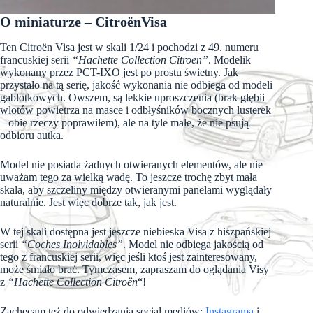
O miniaturze – CitroënVisa
Ten Citroën Visa jest w skali 1/24 i pochodzi z 49. numeru
francuskiej serii
“Hachette Collection Citroen”
. Modelik
wykonany przez PCT-IXO jest po prostu świetny. Jak
przystało na tą serię, jakość wykonania nie odbiega od modeli
gablotkowych. Owszem, są lekkie uproszczenia (brak głębii
wlotów powietrza na masce i odbłyśników bocznych lusterek
– obie rzeczy poprawiłem), ale na tyle małe, że nie psują
odbioru autka.
Model nie posiada żadnych otwieranych elementów, ale nie
uważam tego za wielką wadę. To jeszcze trochę zbyt mała
skala, aby szczeliny między otwieranymi panelami wyglądały
naturalnie. Jest więc dobrze tak, jak jest.
W tej skali dostępna jest jeszcze niebieska Visa z hiszpańskiej
serii
“Coches Inolvidables”
. Model nie odbiega jakością od
tego z francuskiej serii, więc jeśli ktoś jest zainteresowany,
może śmiało brać. Tymczasem, zapraszam do oglądania Visy
z
“Hachette Collection Citroën
“!
Zachęcam też do odwiedzania social mediów;
Instagrama
i