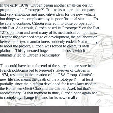
In the early 1970s, Citroën began another small-car design
program — the Prototype Y. True to its nature, the company
had very ambitious and innovative ideas for the new vehicle,
but things were complicated by its poor financial situation. To
be able to continue, Citroën entered into close co-operation
with Fiat. As a result, Citroën based its Prototype Y on the Fiat
127’s platform and used many of its mechanical components.
Despite the advanced stage of development, the collaboration
between the two manufacturers suddenly ended. Not wanting
to abort the project, Citroën was forced to create its own
platform. This generated huge additional costs, which
ultimately led to Citroën’s bankruptcy.
That could have been the end of the story, but pressure from
French politicians led to Peugeot’s takeover of Citroën in
1974, resulting in the creation of the PSA Group. Citroën’s
new life also meant the death of the Prototype Y — at least
partially, since the platform developed for it was later used in
the Romanian Oltcit Club and the Citroën Axel, but that’s
another story. At that moment in time, Citroën once again had
to completely change its plans for its new small car.