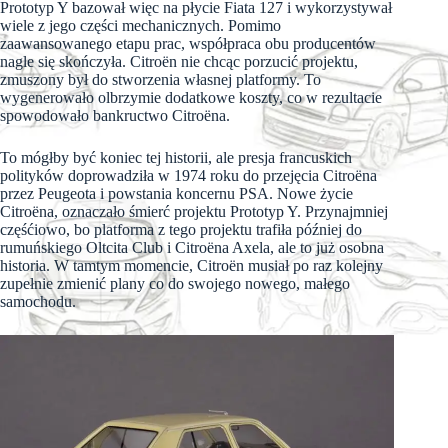
Prototyp Y bazował więc na płycie Fiata 127 i wykorzystywał
wiele z jego części mechanicznych. Pomimo
zaawansowanego etapu prac, współpraca obu producentów
nagle się skończyła. Citroën nie chcąc porzucić projektu,
zmuszony był do stworzenia własnej platformy. To
wygenerowało olbrzymie dodatkowe koszty, co w rezultacie
spowodowało bankructwo Citroëna.
To mógłby być koniec tej historii, ale presja francuskich
polityków doprowadziła w 1974 roku do przejęcia Citroëna
przez Peugeota i powstania koncernu PSA. Nowe życie
Citroëna, oznaczało śmierć projektu Prototyp Y. Przynajmniej
częśćiowo, bo platforma z tego projektu trafiła później do
rumuńskiego Oltcita Club i Citroëna Axela, ale to już osobna
historia. W tamtym momencie, Citroën musiał po raz kolejny
zupełnie zmienić plany co do swojego nowego, małego
samochodu.