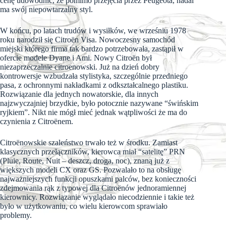
cenę udowodnić, że pomimo przejẹcia przez Peugeota, nadal
ma swój niepowtarzalny styl.
W końcu, po latach trudów i wysiłków, we wrześniu 1978
roku narodził się Citroën Visa. Nowoczesny samochód
miejski którego firma tak bardzo potrzebowała, zastąpił w
ofercie modele Dyane i Ami. Nowy Citroën był
niezaprzeczalnie citroenowski. Już na dzień dobry
kontrowersje wzbudzała stylistyka, szczególnie przedniego
pasa, z ochronnymi nakładkami z odkształcalnego plastiku.
Rozwiązanie dla jednych nowatorskie, dla innych
najzwyczajniej brzydkie, było potocznie nazywane “świńskim
ryjkiem”. Nikt nie mógł mieć jednak wątpliwości że ma do
czynienia z Citroënem.
Citroënowskie szaleństwo trwało też w środku. Zamiast
klasycznych przełączników, kierowca miał “satelitę” PRN
(Pluie, Route, Nuit – deszcz, droga, noc), znaną już z
większych modeli CX oraz GS. Pozwalało to na obsługę
najważniejszych funkcji opuszkami palców, bez konieczności
zdejmowania rąk z typowej dla Citroënów jednoramiennej
kierownicy. Rozwiązanie wyglądało niecodziennie i takie też
było w użytkowaniu, co wielu kierowcom sprawiało
problemy.