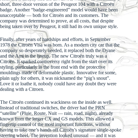
short, three-door version of the Peugeot 104 with a Citroën
badge. Another “badge-engineered” model would have been
unacceptable — both for Citroën and its customers. The
company was determined to prove, at all costs, that despite
being taken over by Peugeot, it still had its own unique style.
Finally, after years of hardships and efforts, in September
1978 the Citroën Visa was born. As a modern city car that the
company so desperately needed, it replaced both the Dyane
and the Ami in the lineup. The new Citroën truly was a
Citroën. It sparked controversy right from the start over its
styling, particularly in the front end with the protective
mouldings made of deformable plastic. Innovative for some,
plain ugly for others, it was nicknamed the “pig’s snout”.
Love it or loathe it, nobody could have any doubt they were
dealing with a Citroen.
The Citroën continued its wackiness on the inside as well.
Instead of traditional switches, the driver had the PRN
“satellite” (Pluie, Route, Nuit — rain, road, night), already
known from the larger CX and GS models. This allowed a
fingertip control of the most important functions, without
having to take one’s hands off Citroën’s signature single-spoke
steering wheel. The invention looked unusual — and it was