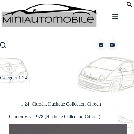
Skip
to
content
Category
1:24
1:24
,
Citroën
,
Hachette Collection Citroën
Citroën Visa 1978 (Hachette Collection Citroën)