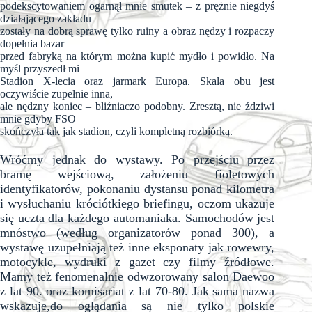
podekscytowaniem ogarnął mnie smutek – z prężnie niegdyś
działającego zakładu
zostały na dobrą sprawę tylko ruiny a obraz nędzy i rozpaczy
dopełnia bazar
przed fabryką na którym można kupić mydło i powidło. Na
myśl przyszedł mi
Stadion X-lecia oraz jarmark Europa. Skala obu jest
oczywiście zupełnie inna,
ale nędzny koniec – bliźniaczo podobny. Zresztą, nie ździwi
mnie gdyby FSO
skończyła tak jak stadion, czyli kompletną rozbiórką.
Wróćmy jednak do wystawy. Po przejściu przez
bramę wejściową, założeniu fioletowych
identyfikatorów, pokonaniu dystansu ponad kilometra
i wysłuchaniu króciótkiego briefingu, oczom ukazuje
się uczta dla każdego automaniaka. Samochodów jest
mnóstwo (według organizatorów ponad 300), a
wystawę uzupełniają też inne eksponaty jak rowewry,
motocykle, wydruki z gazet czy filmy źródłowe.
Mamy też fenomenalnie odwzorowany salon Daewoo
z lat 90. oraz komisariat z lat 70-80. Jak sama nazwa
wskazuje,do oglądania są nie tylko polskie