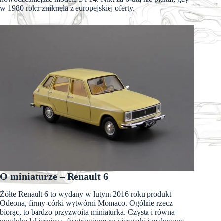
w 1980 roku zniknęła z europejskiej oferty.
O miniaturze – Renault 6
Żółte Renault 6 to wydany w lutym 2016 roku produkt
Odeona, firmy-córki wytwórni Momaco. Ogólnie rzecz
biorąc, to bardzo przyzwoita miniaturka. Czysta i równa
powłoka lakiernicza, fototrawione wycieraczki i malowane