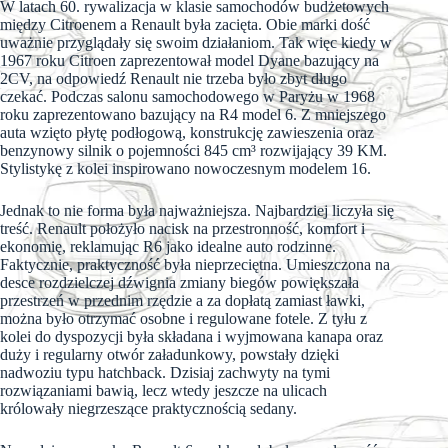
W latach 60. rywalizacja w klasie samochodów budżetowych
między Citroenem a Renault była zacięta. Obie marki dość
uważnie przyglądały się swoim działaniom. Tak więc kiedy w
1967 roku Citroen zaprezentował model Dyane bazujący na
2CV, na odpowiedź Renault nie trzeba było zbyt długo
czekać. Podczas salonu samochodowego w Paryżu w 1968
roku zaprezentowano bazujący na R4 model 6. Z mniejszego
auta wzięto płytę podłogową, konstrukcję zawieszenia oraz
benzynowy silnik o pojemności 845 cm³ rozwijający 39 KM.
Stylistykę z kolei inspirowano nowoczesnym modelem 16.
Jednak to nie forma była najważniejsza. Najbardziej liczyła się
treść. Renault położyło nacisk na przestronność, komfort i
ekonomię, reklamując R6 jako idealne auto rodzinne.
Faktycznie, praktyczność była nieprzeciętna. Umieszczona na
desce rozdzielczej dźwignia zmiany biegów powiększała
przestrzeń w przednim rzędzie a za dopłatą zamiast ławki,
można było otrzymać osobne i regulowane fotele. Z tyłu z
kolei do dyspozycji była składana i wyjmowana kanapa oraz
duży i regularny otwór załadunkowy, powstały dzięki
nadwoziu typu hatchback. Dzisiaj zachwyty na tymi
rozwiązaniami bawią, lecz wtedy jeszcze na ulicach
królowały niegrzeszące praktycznością sedany.