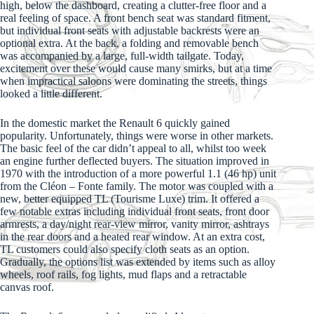
high, below the dashboard, creating a clutter-free floor and a
real feeling of space. A front bench seat was standard fitment,
but individual front seats with adjustable backrests were an
optional extra. At the back, a folding and removable bench
was accompanied by a large, full-width tailgate. Today,
excitement over these would cause many smirks, but at a time
when impractical saloons were dominating the streets, things
looked a little different.
In the domestic market the Renault 6 quickly gained
popularity. Unfortunately, things were worse in other markets.
The basic feel of the car didn’t appeal to all, whilst too week
an engine further deflected buyers. The situation improved in
1970 with the introduction of a more powerful 1.1 (46 hp) unit
from the Cléon – Fonte family. The motor was coupled with a
new, better equipped TL (Tourisme Luxe) trim. It offered a
few notable extras including individual front seats, front door
armrests, a day/night rear-view mirror, vanity mirror, ashtrays
in the rear doors and a heated rear window. At an extra cost,
TL customers could also specify cloth seats as an option.
Gradually, the options list was extended by items such as alloy
wheels, roof rails, fog lights, mud flaps and a retractable
canvas roof.