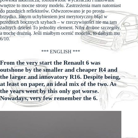
wnętrze to mocne strony modelu. Zastrzeżenia mam natomiast
do przednich reflektorów. Odwzorowano je po prostu
brzydko. Innym uchybieniem jest merytoryczny błąd w
przednich bocznych szybach – w rzeczywistości nie ma tam
żadnych dzieleń To jednolity element. Niby drobne szczegóły,
a trochę drażnią. Jeśli miałbym ocenić modelik, to dałbym mu
6/10.
*** ENGLISH ***
From the very start the Renault 6 was
outshone by the smaller and cheaper R4 and
the larger and innovatory R16. Despite being,
at least on paper, an ideal mix of the two. As
the years went by this only got worse.
Nowadays, very few remember the 6.