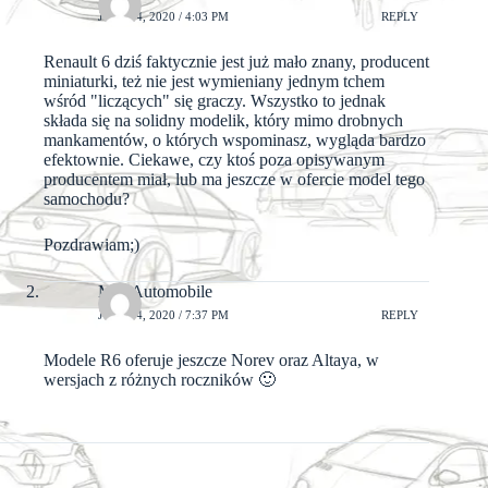
JULY 14, 2020 / 4:03 PM
REPLY
Renault 6 dziś faktycznie jest już mało znany, producent
miniaturki, też nie jest wymieniany jednym tchem
wśród "liczących" się graczy. Wszystko to jednak
składa się na solidny modelik, który mimo drobnych
mankamentów, o których wspominasz, wygląda bardzo
efektownie. Ciekawe, czy ktoś poza opisywanym
producentem miał, lub ma jeszcze w ofercie model tego
samochodu?
Pozdrawiam;)
MiniAutomobile
JULY 14, 2020 / 7:37 PM
REPLY
Modele R6 oferuje jeszcze Norev oraz Altaya, w
wersjach z różnych roczników 🙂