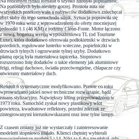
Na rodzimym rynku Renault 6 szybko zdobyło popularność.
Na pozostałych było niestety gorzej. Prostota auta nie
wszystkich przekonywała a nabywców dodatkowo zniechęcał
zbyt słaby do tego samochodu silnik. Sytuacja poprawiła się
w 1970 roku wraz z wprowadzeniem do oferty mocniejszej
jednostki 1.1 (46 KM) z rodziny Cléon-Fonte. Motor łączono
z nową, bogatszą wersją wyposażeniowa TL (od Tourisme
Luxe), która dodatkowo oferowała podłokietniki w drzwiach
przednich, regulowane lusterko wsteczne, popielniczki w
drzwiach tylnych i ogrzewanie tylnej szyby. Dodatkowo
płatną opcją była materiałowa tapicerka. Stopniowo
rozszerzono listę dodatków o takie elementy jak aluminiowe
felgi, relingi dachowe, światła przeciwmgielne, chlapacze czy
otwierany materiałowy dach.
Renault 6 systematycznie modyfikowano. Prawie co roku
wprowadzano jakieś nowe techniczne rozwiązanie, bądź
niuans stylizacyjny. Największy lifting przeprowadzono w
1973 roku. Samochód zyskał nowy plastikowy wlot
powietrza, kwadratowe reflektory, przedni zderzak ze
zintegrowanymi kierunkowskazami oraz inne tylne lampy.
Z czasem zmiany już nie wystarczały i zainteresowanie
modelem stopniowo malało. Klienci chętniej wybierali
nowocześniejsze modele 5 i 14. Nikt za 6-tką nie płakał, gdy