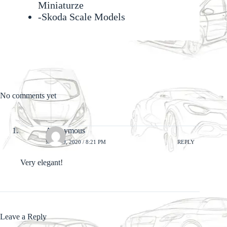
Miniaturze
-
Skoda Scale Models
No comments yet
Anonymous
MAY 29, 2020 / 8:21 PM
REPLY
Very elegant!
Leave a Reply