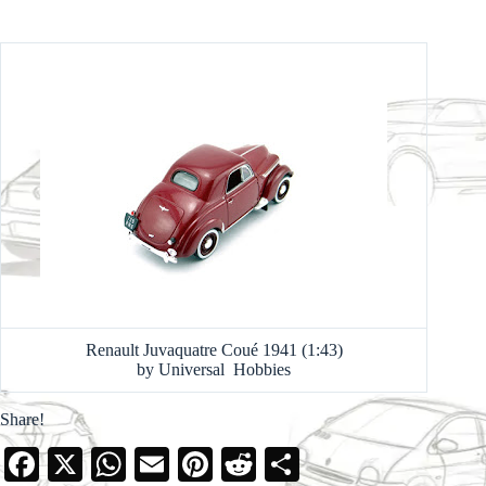
Renault Juvaquatre Coué 1941 (1:43)
by Universal Hobbies
Share!
Fa
X
W
E
Pi
R
S