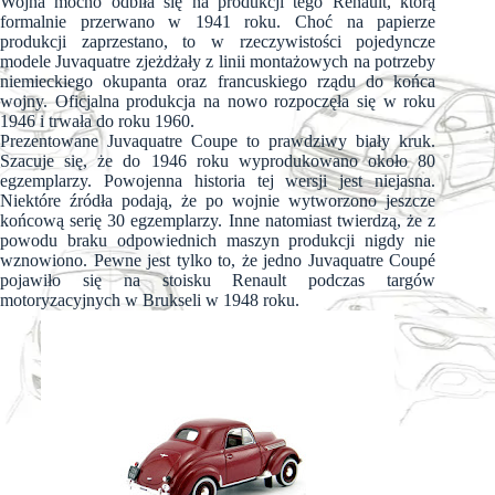
Wojna mocno odbiła się na produkcji tego Renault, którą
formalnie przerwano w 1941 roku. Choć na papierze
produkcji zaprzestano, to w rzeczywistości pojedyncze
modele Juvaquatre zjeżdżały z linii montażowych na potrzeby
niemieckiego okupanta oraz francuskiego rządu do końca
wojny. Oficjalna produkcja na nowo rozpoczęła się w roku
1946 i trwała do roku 1960.
Prezentowane Juvaquatre Coupe to prawdziwy biały kruk.
Szacuje się, że do 1946 roku wyprodukowano około 80
egzemplarzy. Powojenna historia tej wersji jest niejasna.
Niektóre źródła podają, że po wojnie wytworzono jeszcze
końcową serię 30 egzemplarzy. Inne natomiast twierdzą, że z
powodu braku odpowiednich maszyn produkcji nigdy nie
wznowiono. Pewne jest tylko to, że jedno Juvaquatre Coupé
pojawiło się na stoisku Renault podczas targów
motoryzacyjnych w Brukseli w 1948 roku.