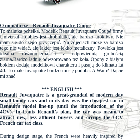
O miniaturze – Renault Juvaquatre Coupé
To malutka pchełka. Modelik Renault Juvaquatre Coupé firmy
Universal Hobbies jest drobniutki, ale bardzo urokliwy. Nie
mam się do czego przyczepić. Na zdjęciach może za bardzo
tego nie widać, ale lakier jest lekko metaliczny. Powłoka jest
idealna; równomierna i z odpowiednią grubością
ziarna.Bardzo ładnie odwzorowano też koła. Opony z białym
bokiem dodają modelikowi charakteru i pasują do klimatu lat
40. To małe Juvaquatre bardzo mi się podoba. A Wam? Dajcie
mi znać
*** ENGLISH ***
Renault Juvaquatre is a great-grandad of modern day
small family cars and in its day was the cheapest car in
Renault’s model line-up (until the introduction of the
4CV). In Louis Renault’s plan, the car was meant to
attract new, less affluent buyers and occupy the 6CV
French car tax class.
During design stage, the French were heavily inspired by