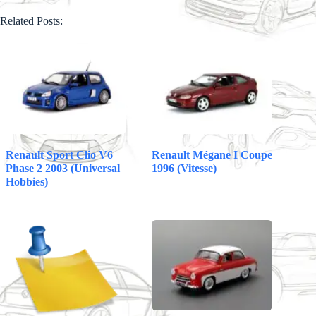
ce
ha
m
nt
ed
ha
Related Posts:
bo
ts
ail
er
di
re
ok
A
es
t
pp
t
Renault Sport Clio V6
Renault Mégane I Coupe
Phase 2 2003 (Universal
1996 (Vitesse)
Hobbies)