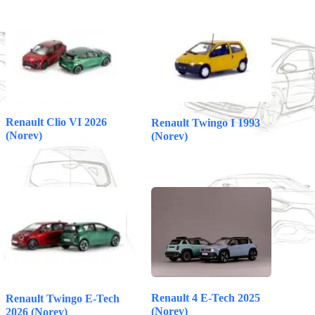
ok
A
es
t
pp
t
Renault Clio VI 2026
Renault Twingo I 1993
(Norev)
(Norev)
Renault 4 E-Tech 2025
Renault Twingo E-Tech
(Norev)
2026 (Norev)