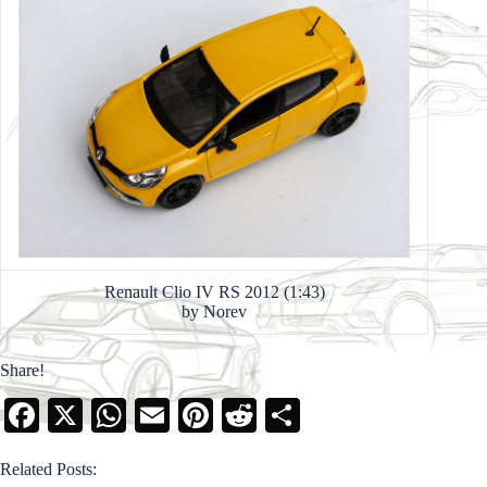
Renault Clio IV RS 2012 (1:43)
by Norev
Share!
Fa
X
W
E
Pi
R
S
ce
ha
m
nt
ed
ha
Related Posts:
bo
ts
ail
er
di
re