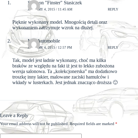
Szymon "Finster" Stasiczek
JANUARY 4, 2015 / 11:45 AM
REPLY
Pięknie wykonany model. Mnogością detali oraz
wykonaniem zatrzymuje wzrok na dłużej.
MiniAutomobile
JANUARY 4, 2015 / 12:57 PM
REPLY
Tak, model jest ładnie wykonany, choć ma kilka
braków ze względu na fakt iż jest to lekko zubożona
wersja salonowa. Ta „kolekcjonerska” ma dodatkowo
troszkę inny lakier, malowane zaciski hamulców i
wkłady w lusterkach. Jest jednak znacząco droższa 🙂
Leave a Reply
Your email address will not be published.
Required fields are marked
*