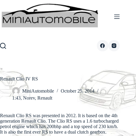
Skip
to
content
Renault Clio IV RS
MiniAutomobile
October 25, 2014
1:43
,
Norev
,
Renault
Renault Clio RS was presented in 2012. It is based on the 4th
generation Renault Clio. The Clio RS uses a 1.6 turbocharged
petrol engine which has 200bhp and a top speed of 230 km/h.
It is also the first ever RS to have a dual clutch gearbox.