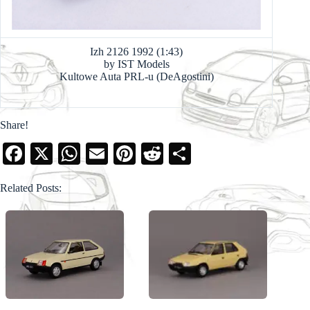
Izh 2126 1992 (1:43)
by IST Models
Kultowe Auta PRL-u (DeAgostini)
Share!
Fa
X
W
E
Pi
R
S
ce
ha
m
nt
ed
ha
Related Posts:
bo
ts
ail
er
di
re
ok
A
es
t
pp
t