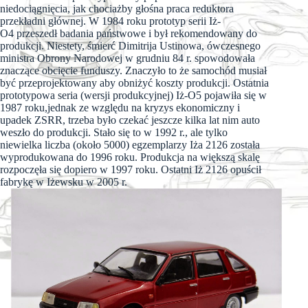
niedociągnięcia, jak chociażby głośna praca reduktora
przekładni głównej. W 1984 roku prototyp serii Iż-
O4 przeszedł badania państwowe i był rekomendowany do
produkcji. Niestety, śmierć Dimitrija Ustinowa, ówczesnego
ministra Obrony Narodowej w grudniu 84 r. spowodowała
znaczące obcięcie funduszy. Znaczyło to że samochód musiał
być przeprojektowany aby obniżyć koszty produkcji. Ostatnia
prototypowa seria (wersji produkcyjnej) Iż-O5 pojawiła się w
1987 roku,jednak ze względu na kryzys ekonomiczny i
upadek ZSRR, trzeba było czekać jeszcze kilka lat nim auto
weszło do produkcji. Stało się to w 1992 r., ale tylko
niewielka liczba (około 5000) egzemplarzy Iża 2126 została
wyprodukowana do 1996 roku. Produkcja na większą skalę
rozpoczęła się dopiero w 1997 roku. Ostatni Iż 2126 opuścił
fabrykę w Iżewsku w 2005 r.