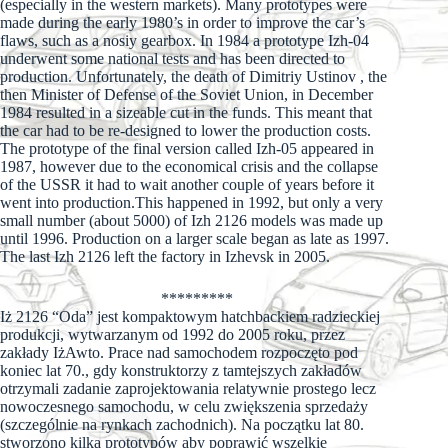
(especially in the western markets). Many prototypes were
made during the early 1980’s in order to improve the car’s
flaws, such as a nosiy gearbox. In 1984 a prototype Izh-04
underwent some national tests and has been directed to
production. Unfortunately, the death of Dimitriy Ustinov , the
then Minister of Defense of the Soviet Union, in December
1984 resulted in a sizeable cut in the funds. This meant that
the car had to be re-designed to lower the production costs.
The prototype of the final version called Izh-05 appeared in
1987, however due to the economical crisis and the collapse
of the USSR it had to wait another couple of years before it
went into production.This happened in 1992, but only a very
small number (about 5000) of Izh 2126 models was made up
until 1996. Production on a larger scale began as late as 1997.
The last Izh 2126 left the factory in Izhevsk in 2005.
*********
Iż 2126 “Oda” jest kompaktowym hatchbackiem radzieckiej
produkcji, wytwarzanym od 1992 do 2005 roku, przez
zakłady IżAwto. Prace nad samochodem rozpoczęto pod
koniec lat 70., gdy konstruktorzy z tamtejszych zakładów
otrzymali zadanie zaprojektowania relatywnie prostego lecz
nowoczesnego samochodu, w celu zwiększenia sprzedaży
(szczególnie na rynkach zachodnich). Na początku lat 80.
stworzono kilka prototypów aby poprawić wszelkie