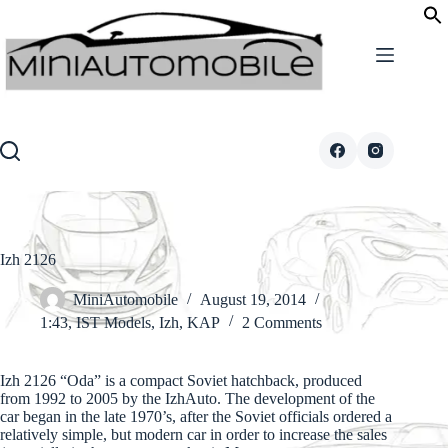
Skip
to
content
Izh 2126
MiniAutomobile
August 19, 2014
1:43
,
IST Models
,
Izh
,
KAP
2 Comments
Izh 2126 “Oda” is a compact Soviet hatchback, produced
from 1992 to 2005 by the IzhAuto. The development of the
car began in the late 1970’s, after the Soviet officials ordered a
relatively simple, but modern car in order to increase the sales