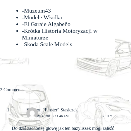
-
Muzeum43
-
Modele Władka
-
El Garaje Algabeño
-Krótka Historia Motoryzacji w
Miniaturze
-
Skoda Scale Models
2 Comments
Szymon "Finster" Stasiczek
JANUARY 4, 2015 / 11:46 AM
REPLY
Do dziś zachodzę głowę jak ten bazyliszek mógł zaleźć