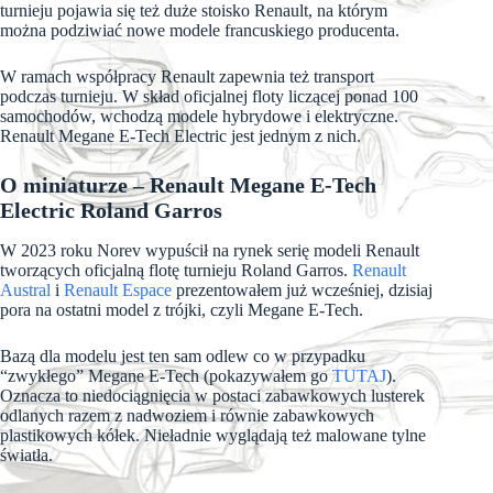
turnieju pojawia się też duże stoisko Renault, na którym
można podziwiać nowe modele francuskiego producenta.
W ramach współpracy Renault zapewnia też transport
podczas turnieju. W skład oficjalnej floty liczącej ponad 100
samochodów, wchodzą modele hybrydowe i elektryczne.
Renault Megane E-Tech Electric jest jednym z nich.
O miniaturze – Renault Megane E-Tech
Electric Roland Garros
W 2023 roku Norev wypuścił na rynek serię modeli Renault
tworzących oficjalną flotę turnieju Roland Garros.
Renault
Austral
i
Renault Espace
prezentowałem już wcześniej, dzisiaj
pora na ostatni model z trójki, czyli Megane E-Tech.
Bazą dla modelu jest ten sam odlew co w przypadku
“zwykłego” Megane E-Tech (pokazywałem go
TUTAJ
).
Oznacza to niedociągnięcia w postaci zabawkowych lusterek
odlanych razem z nadwoziem i równie zabawkowych
plastikowych kółek. Nieładnie wyglądają też malowane tylne
światła.