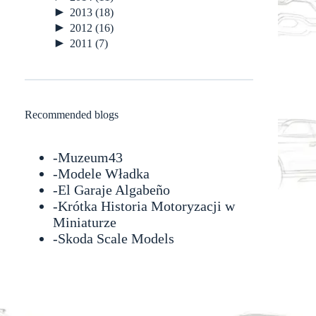
►
2013
(18)
►
2012
(16)
►
2011
(7)
Recommended blogs
-
Muzeum43
-
Modele Władka
-
El Garaje Algabeño
-Krótka Historia Motoryzacji w
Miniaturze
-
Skoda Scale Models