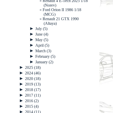
Renault 4 E-Tech 2025 1/18
(Norev)
Ford Orion II 1986 1/18
(MCG)
Renault 21 GTX 1990
(Altaya)
►
July
(5)
►
June
(4)
►
May
(5)
►
April
(5)
►
March
(3)
►
February
(5)
►
January
(2)
►
2025
(18)
►
2024
(46)
►
2020
(18)
►
2019
(13)
►
2018
(17)
►
2017
(11)
►
2016
(2)
►
2015
(4)
►
2014
(11)