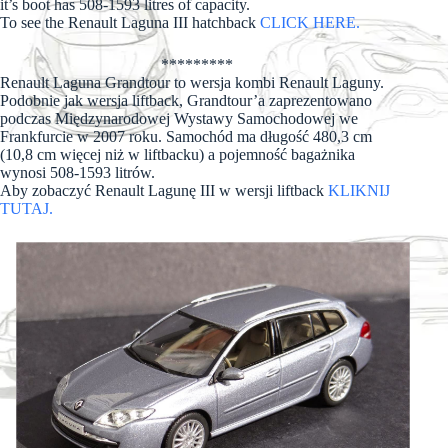
it’s boot has 508-1593 litres of capacity.
To see the Renault Laguna III hatchback
CLICK HERE.
*********
Renault Laguna Grandtour to wersja kombi Renault Laguny.
Podobnie jak wersja liftback, Grandtour’a zaprezentowano
podczas Międzynarodowej Wystawy Samochodowej we
Frankfurcie w 2007 roku. Samochód ma długość 480,3 cm
(10,8 cm więcej niż w liftbacku) a pojemność bagażnika
wynosi 508-1593 litrów.
Aby zobaczyć Renault Lagunę III w wersji liftback
KLIKNIJ
TUTAJ.