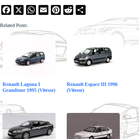
Fa
X
W
E
Pi
R
S
ce
ha
m
nt
ed
ha
Related Posts:
bo
ts
ail
er
di
re
ok
A
es
t
pp
t
Renault Espace III 1996
Renault Laguna I
(Vitesse)
Grandtour 1995 (Vitesse)