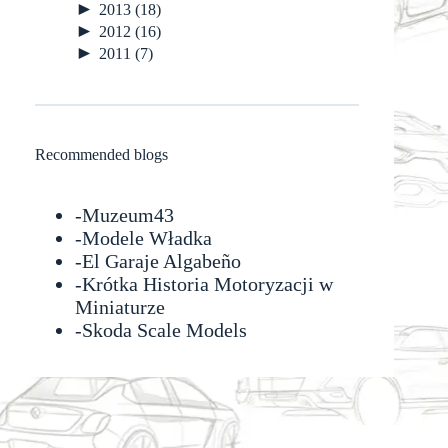
►
2013
(18)
►
2012
(16)
►
2011
(7)
Recommended blogs
-
Muzeum43
-
Modele Władka
-
El Garaje Algabeño
-Krótka Historia Motoryzacji w
Miniaturze
-
Skoda Scale Models