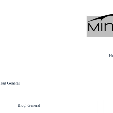
Skip
to
content
H
Tag
General
Blog
,
General