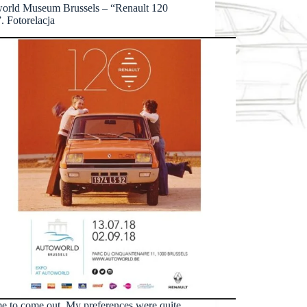
orld Museum Brussels – “Renault 120
. Fotorelacja
ime to come out. My preferences were quite