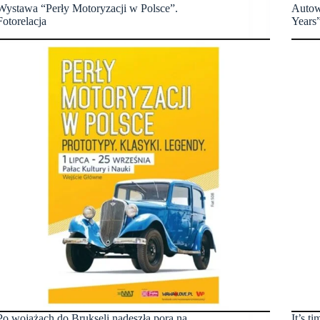
Wystawa “Perły Motoryzacji w Polsce”.
Autow
Fotorelacja
Years”
Po wojażach do Brukseli nadeszła pora na
It’s t