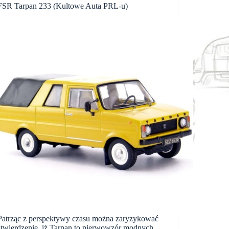
FSR Tarpan 233 (Kultowe Auta PRL-u)
Patrząc z perspektywy czasu można zaryzykować
stwierdzenie, iż Tarpan to pierwowzór modnych