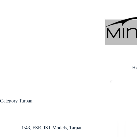
Skip
to
content
H
Category
Tarpan
1:43
,
FSR
,
IST Models
,
Tarpan