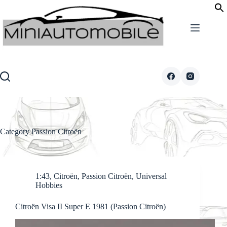
Skip
to
content
Category
Passion Citroën
1:43
,
Citroën
,
Passion Citroën
,
Universal
Hobbies
Citroën Visa II Super E 1981 (Passion Citroën)