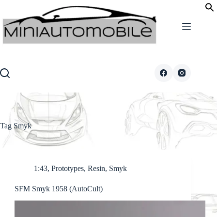
Skip
to
content
Tag
Smyk
1:43
,
Prototypes
,
Resin
,
Smyk
SFM Smyk 1958 (AutoCult)