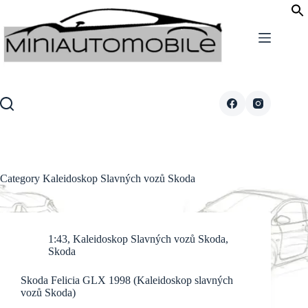
Skip
to
content
Category
Kaleidoskop Slavných vozů Skoda
1:43
,
Kaleidoskop Slavných vozů Skoda
,
Skoda
Skoda Felicia GLX 1998 (Kaleidoskop slavných
vozů Skoda)