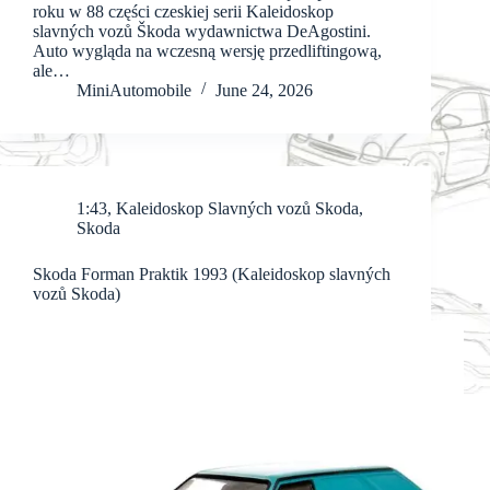
roku w 88 części czeskiej serii Kaleidoskop
slavných vozů Škoda wydawnictwa DeAgostini.
Auto wygląda na wczesną wersję przedliftingową,
ale…
MiniAutomobile
June 24, 2026
1:43
,
Kaleidoskop Slavných vozů Skoda
,
Skoda
Skoda Forman Praktik 1993 (Kaleidoskop slavných
vozů Skoda)